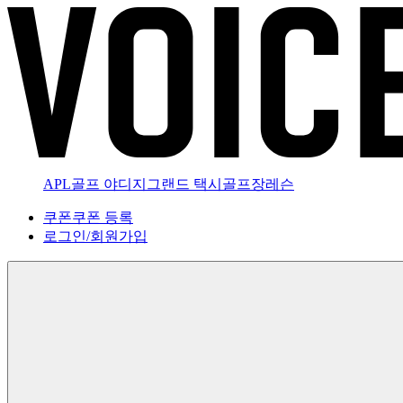
APL골프 야디지
그랜드 택시
골프장
레슨
쿠폰
쿠폰 등록
로그인
/
회원가입