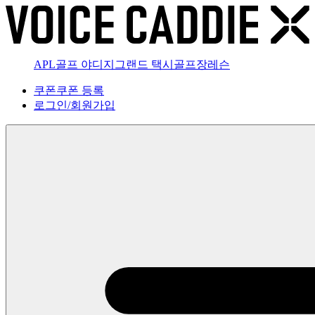
APL골프 야디지
그랜드 택시
골프장
레슨
쿠폰
쿠폰 등록
로그인
/
회원가입