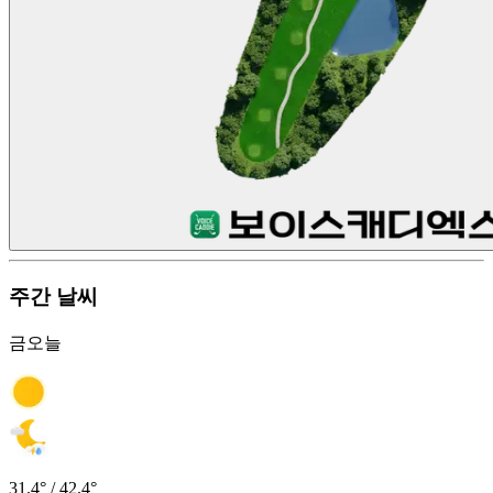
주간 날씨
금
오늘
31.4° / 42.4°