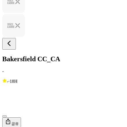
Bakersfield CC_CA
-
-
·
18H
공유