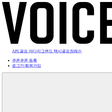
APL골프 야디지
그랜드 택시
골프장
레슨
쿠폰
쿠폰 등록
로그인
/
회원가입