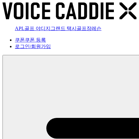
APL골프 야디지
그랜드 택시
골프장
레슨
쿠폰
쿠폰 등록
로그인
/
회원가입