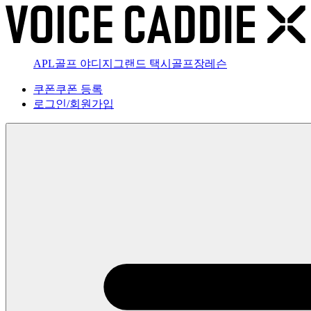
APL골프 야디지
그랜드 택시
골프장
레슨
쿠폰
쿠폰 등록
로그인
/
회원가입