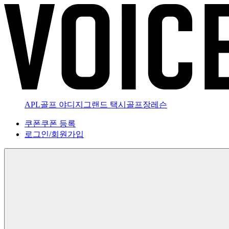
APL골프 야디지
그랜드 택시
골프장
레슨
쿠폰
쿠폰 등록
로그인
/
회원가입