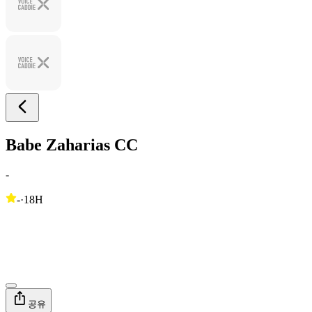
Babe Zaharias CC
-
-
·
18H
공유