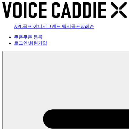
APL골프 야디지
그랜드 택시
골프장
레슨
쿠폰
쿠폰 등록
로그인
/
회원가입