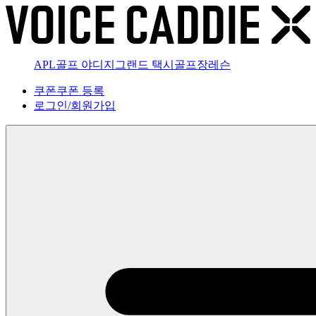
APL골프 야디지
그랜드 택시
골프장
레슨
쿠폰
쿠폰 등록
로그인
/
회원가입