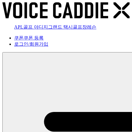
APL골프 야디지
그랜드 택시
골프장
레슨
쿠폰
쿠폰 등록
로그인
/
회원가입