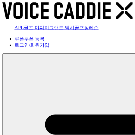
APL골프 야디지
그랜드 택시
골프장
레슨
쿠폰
쿠폰 등록
로그인
/
회원가입