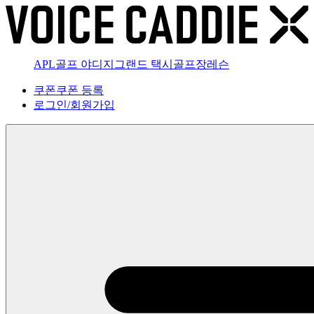
APL골프 야디지
그랜드 택시
골프장
레슨
쿠폰
쿠폰 등록
로그인
/
회원가입