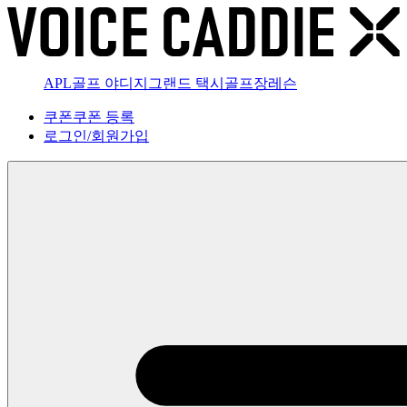
APL골프 야디지
그랜드 택시
골프장
레슨
쿠폰
쿠폰 등록
로그인
/
회원가입