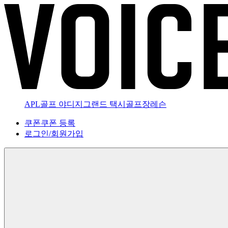
APL골프 야디지
그랜드 택시
골프장
레슨
쿠폰
쿠폰 등록
로그인
/
회원가입