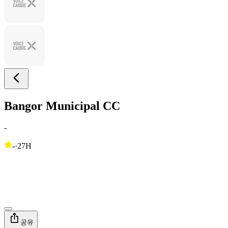
Bangor Municipal CC
-
-
·
27H
공유