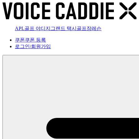
APL골프 야디지
그랜드 택시
골프장
레슨
쿠폰
쿠폰 등록
로그인
/
회원가입