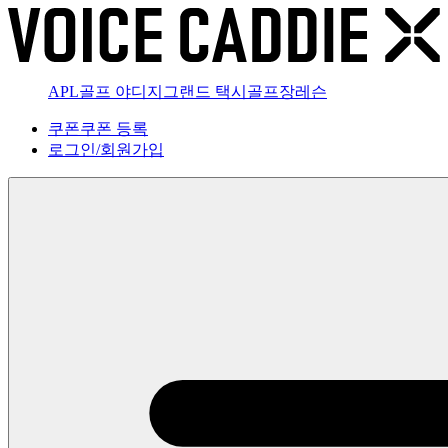
APL골프 야디지
그랜드 택시
골프장
레슨
쿠폰
쿠폰 등록
로그인
/
회원가입