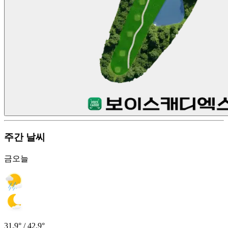
주간 날씨
금
오늘
31.9° / 42.9°