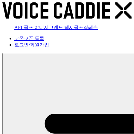
APL골프 야디지
그랜드 택시
골프장
레슨
쿠폰
쿠폰 등록
로그인
/
회원가입