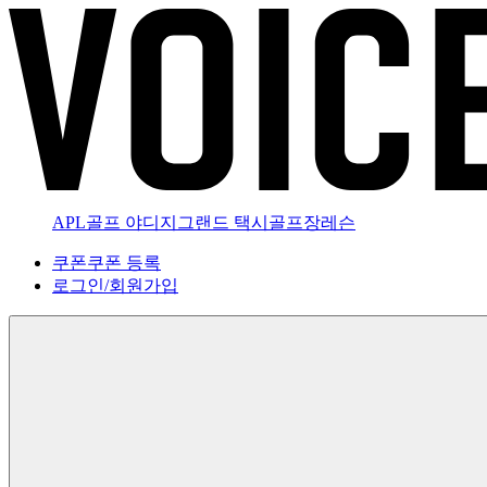
APL골프 야디지
그랜드 택시
골프장
레슨
쿠폰
쿠폰 등록
로그인
/
회원가입