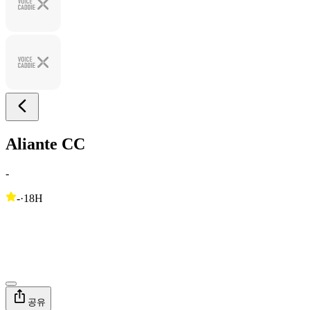
Aliante CC
-
-
·
18H
공유