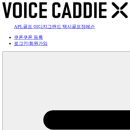
APL골프 야디지
그랜드 택시
골프장
레슨
쿠폰
쿠폰 등록
로그인
/
회원가입