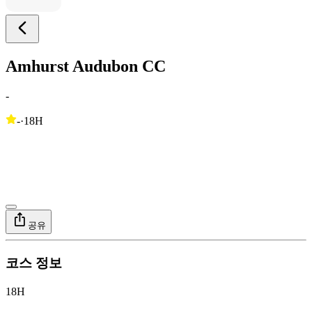
Amhurst Audubon CC
-
-
·
18H
공유
코스 정보
18H