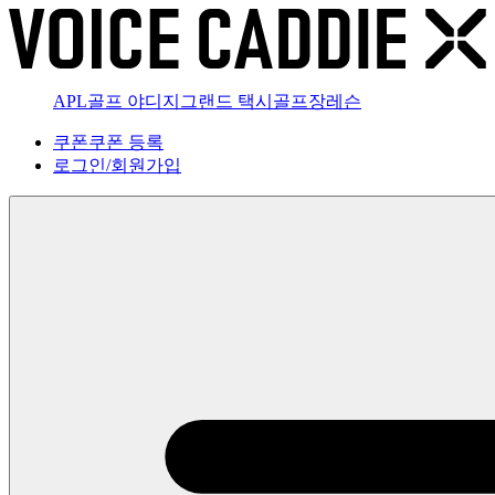
APL골프 야디지
그랜드 택시
골프장
레슨
쿠폰
쿠폰 등록
로그인
/
회원가입