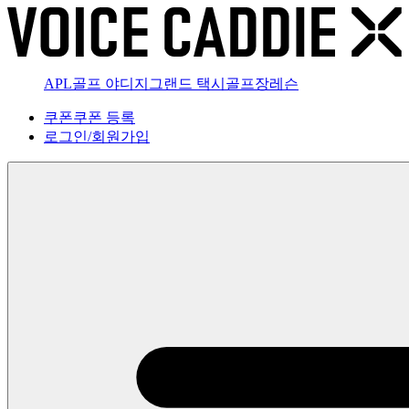
APL골프 야디지
그랜드 택시
골프장
레슨
쿠폰
쿠폰 등록
로그인
/
회원가입