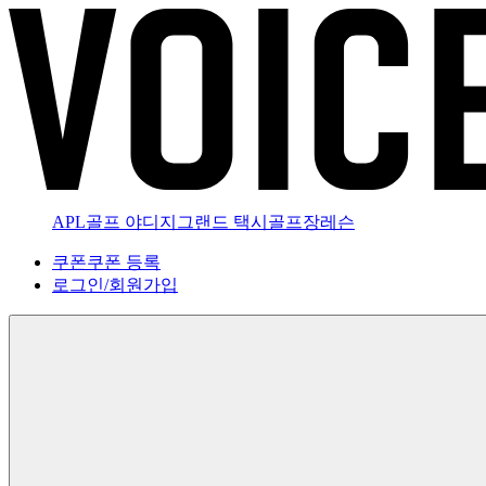
APL골프 야디지
그랜드 택시
골프장
레슨
쿠폰
쿠폰 등록
로그인
/
회원가입