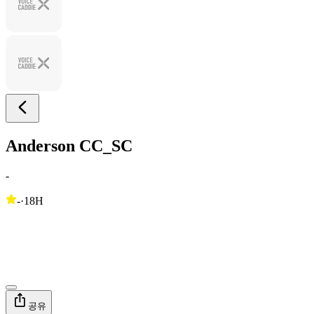
Anderson CC_SC
-
-
·
18H
공유