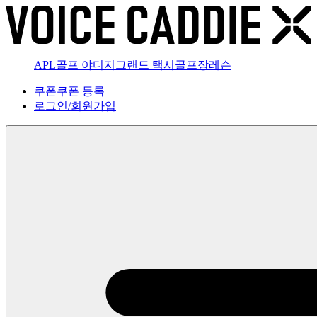
APL골프 야디지
그랜드 택시
골프장
레슨
쿠폰
쿠폰 등록
로그인
/
회원가입