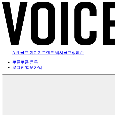
APL골프 야디지
그랜드 택시
골프장
레슨
쿠폰
쿠폰 등록
로그인
/
회원가입