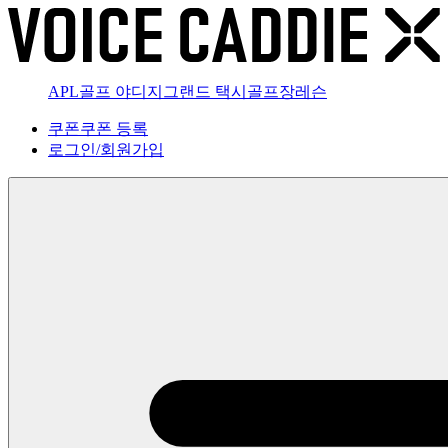
APL골프 야디지
그랜드 택시
골프장
레슨
쿠폰
쿠폰 등록
로그인
/
회원가입