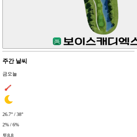
주간 날씨
금
오늘
26.7° / 38°
2% / 6%
토
8.8