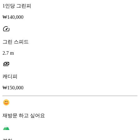
1인당 그린피
₩140,000
그린 스피드
2.7 m
캐디피
₩150,000
재방문 하고 싶어요