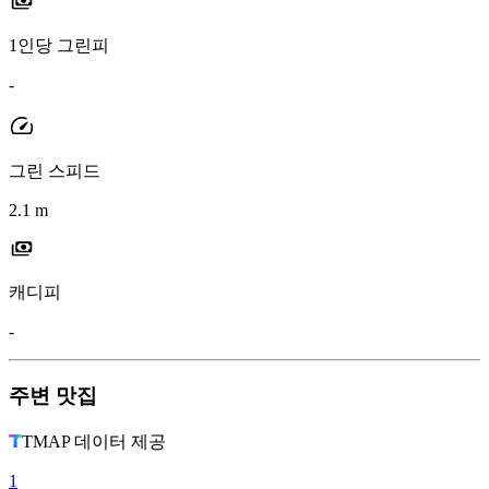
1인당 그린피
-
그린 스피드
2.1 m
캐디피
-
주변 맛집
TMAP 데이터 제공
1