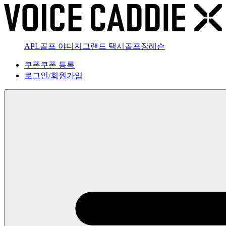
APL골프 야디지
그랜드 택시
골프장
레슨
쿠폰
쿠폰 등록
로그인
/
회원가입