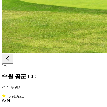
1
/
3
수원 공군 CC
경기 수원시
4.0
·
9H
APL
#APL