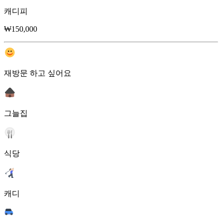
캐디피
₩150,000
재방문 하고 싶어요
그늘집
식당
캐디