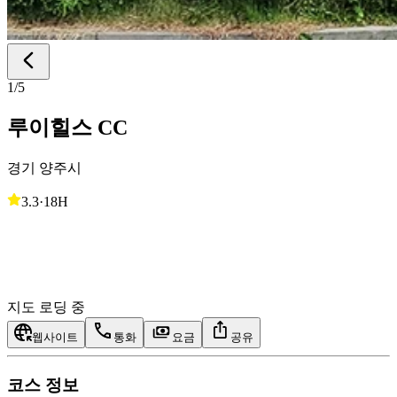
1
/
5
루이힐스 CC
경기 양주시
3.3
·
18H
지도 로딩 중
웹사이트
통화
요금
공유
코스 정보