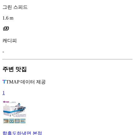
그린 스피드
1.6 m
캐디피
-
주변 맛집
TMAP 데이터 제공
1
함흥도하냉면 본점