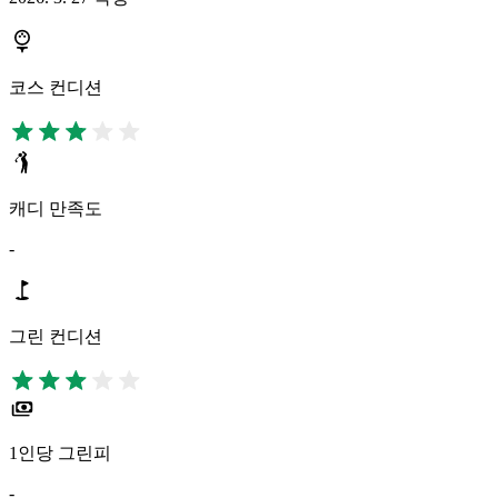
코스 컨디션
캐디 만족도
-
그린 컨디션
1인당 그린피
-