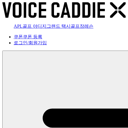
APL골프 야디지
그랜드 택시
골프장
레슨
쿠폰
쿠폰 등록
로그인
/
회원가입