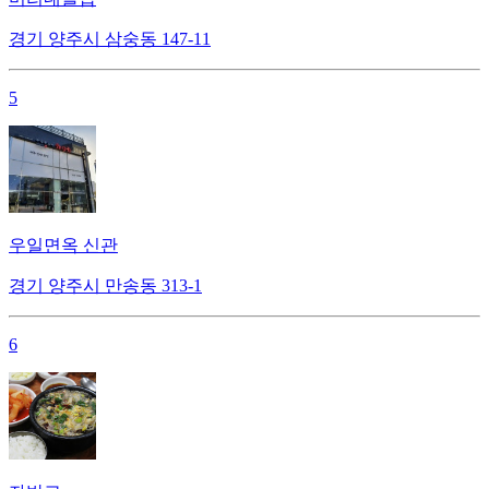
경기 양주시 삼숭동 147-11
5
우일면옥 신관
경기 양주시 만송동 313-1
6