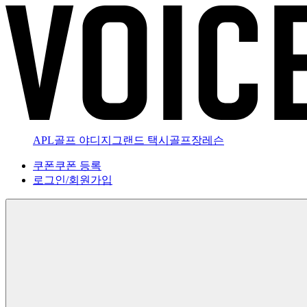
APL골프 야디지
그랜드 택시
골프장
레슨
쿠폰
쿠폰 등록
로그인
/
회원가입