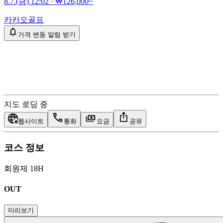
8.7.(금) 12:02
·
₩126,000~
카카오골프
가격 변동 알림 받기
지도 로딩 중
웹사이트
통화
요금
공유
코스 정보
회원제 18H
OUT
미리보기