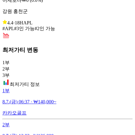
어제보다
₩0 (0.0%)
강원 홍천군
4.4
·
18H
APL
#APL
#3인 가능
#2인 가능
최저가티 변동
1부
2부
3부
최저가티 정보
1부
8.7.(금) 06:37
·
₩140,000~
카카오골프
2부