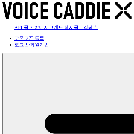
APL골프 야디지
그랜드 택시
골프장
레슨
쿠폰
쿠폰 등록
로그인
/
회원가입