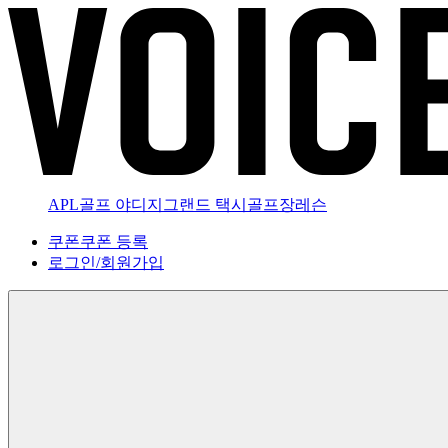
APL골프 야디지
그랜드 택시
골프장
레슨
쿠폰
쿠폰 등록
로그인
/
회원가입