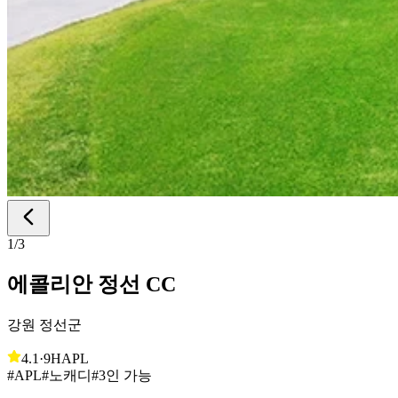
1
/
3
에콜리안 정선 CC
강원 정선군
4.1
·
9H
APL
#APL
#노캐디
#3인 가능