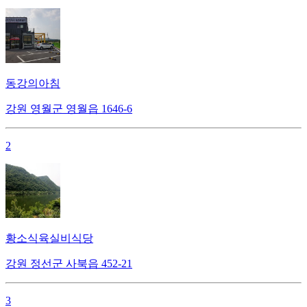
동강의아침
강원 영월군 영월읍 1646-6
2
황소식육실비식당
강원 정선군 사북읍 452-21
3