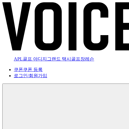
APL골프 야디지
그랜드 택시
골프장
레슨
쿠폰
쿠폰 등록
로그인
/
회원가입