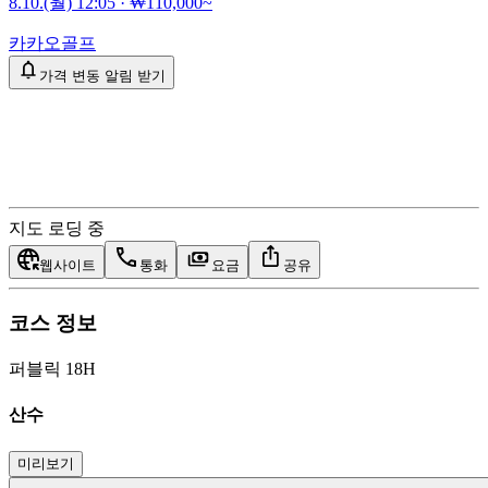
8.10.(월) 12:05
·
₩110,000~
카카오골프
가격 변동 알림 받기
지도 로딩 중
웹사이트
통화
요금
공유
코스 정보
퍼블릭 18H
산수
미리보기