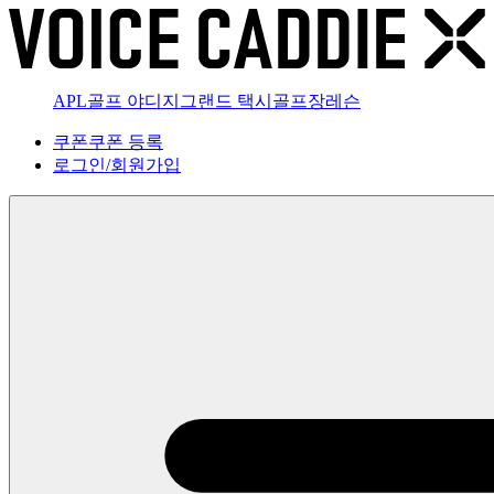
APL골프 야디지
그랜드 택시
골프장
레슨
쿠폰
쿠폰 등록
로그인
/
회원가입