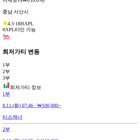
어제보다
₩0 (0.0%)
충남 서산시
4.3
·
18H
APL
#APL
#3인 가능
최저가티 변동
1부
2부
3부
최저가티 정보
1부
8.11.(화) 07:46
·
₩100,000~
티스캐너
2부