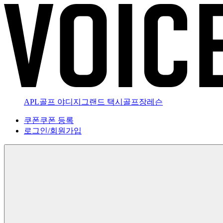
APL골프 야디지
그랜드 택시
골프장
레슨
쿠폰
쿠폰 등록
로그인
/
회원가입