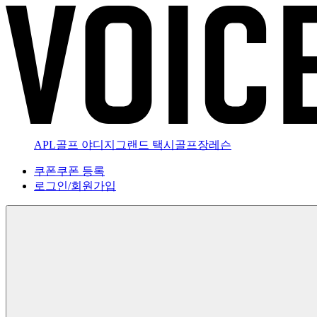
APL골프 야디지
그랜드 택시
골프장
레슨
쿠폰
쿠폰 등록
로그인
/
회원가입