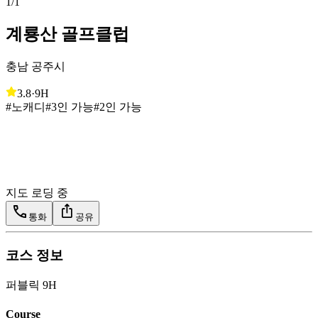
1
/
1
계룡산 골프클럽
충남 공주시
3.8
·
9H
#노캐디
#3인 가능
#2인 가능
지도 로딩 중
통화
공유
코스 정보
퍼블릭 9H
Course