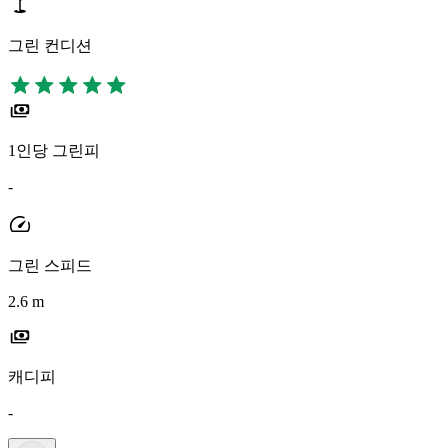
그린 컨디션
1인당 그린피
-
그린 스피드
2.6 m
캐디피
-