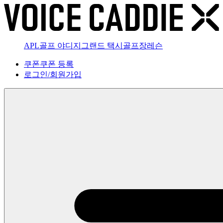
APL골프 야디지
그랜드 택시
골프장
레슨
쿠폰
쿠폰 등록
로그인
/
회원가입