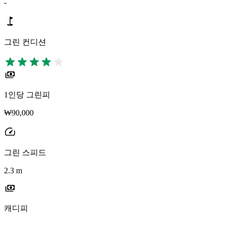
-
그린 컨디션
1인당 그린피
₩90,000
그린 스피드
2.3 m
캐디피