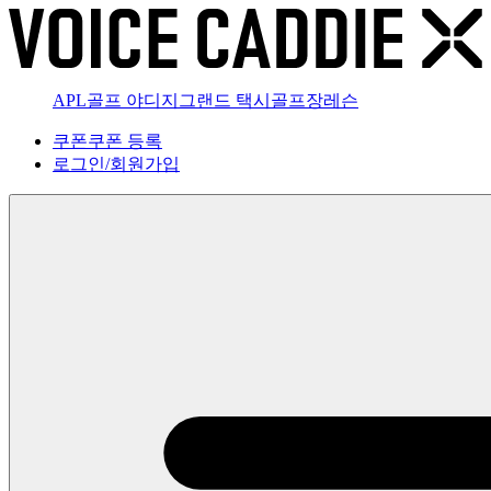
APL골프 야디지
그랜드 택시
골프장
레슨
쿠폰
쿠폰 등록
로그인
/
회원가입