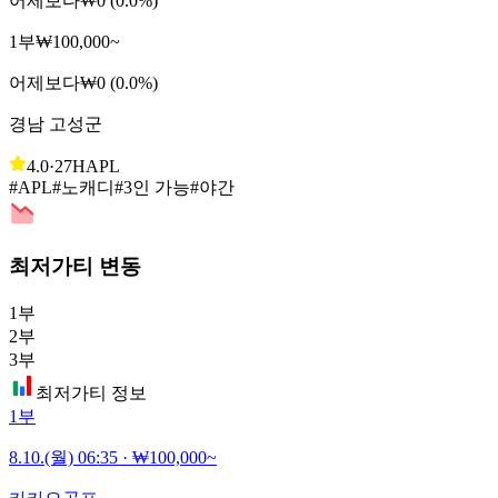
어제보다
₩0 (0.0%)
1부
₩100,000~
어제보다
₩0 (0.0%)
경남 고성군
4.0
·
27H
APL
#APL
#노캐디
#3인 가능
#야간
최저가티 변동
1부
2부
3부
최저가티 정보
1부
8.10.(월) 06:35
·
₩100,000~