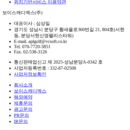
위치기반서비스 이용약관
보이스캐디엑스(주)
대표이사 :
심상일
경기도 성남시 분당구 황새울로360번길 21, 804호(서현
동, 분당서현신영팰리스타워)
E-mail.
aplgolf@vcsoft.co.kr
Tel.
070-7720-3851
Fax.
02-538-3126
통신판매업신고 제
2025-성남분당A-0342
호
사업자등록번호 :
332-87-02508
사업자정보확인
회사소개
보이스캐디엑스
해외예약
제휴문의
광고문의
PR문의
IR문의