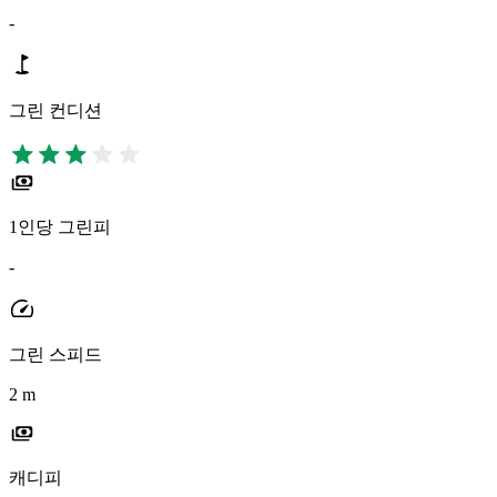
-
그린 컨디션
1인당 그린피
-
그린 스피드
2 m
캐디피