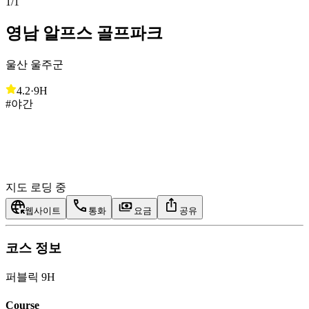
1
/
1
영남 알프스 골프파크
울산 울주군
4.2
·
9H
#야간
지도 로딩 중
웹사이트
통화
요금
공유
코스 정보
퍼블릭 9H
Course