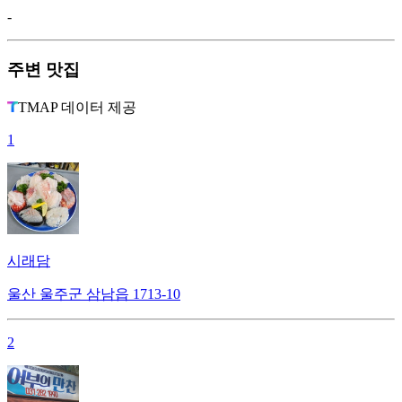
-
주변 맛집
TMAP 데이터 제공
1
시래담
울산 울주군 삼남읍 1713-10
2