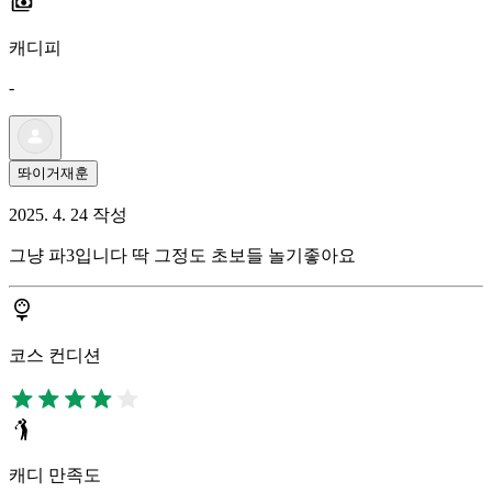
캐디피
-
똬이거재훈
2025. 4. 24 작성
그냥 파3입니다 딱 그정도 초보들 놀기좋아요
코스 컨디션
캐디 만족도