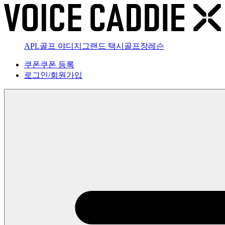
APL골프 야디지
그랜드 택시
골프장
레슨
쿠폰
쿠폰 등록
로그인
/
회원가입