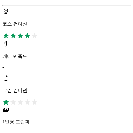
코스 컨디션
캐디 만족도
-
그린 컨디션
1인당 그린피
-