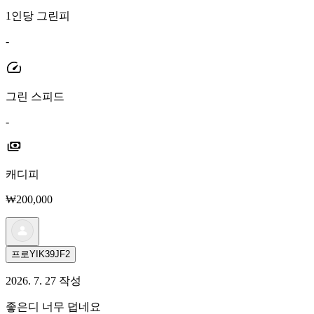
1인당 그린피
-
그린 스피드
-
캐디피
₩200,000
프로YIK39JF2
2026. 7. 27 작성
좋은디 너무 덥네요