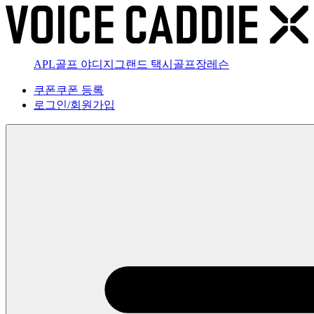
APL골프 야디지
그랜드 택시
골프장
레슨
쿠폰
쿠폰 등록
로그인
/
회원가입