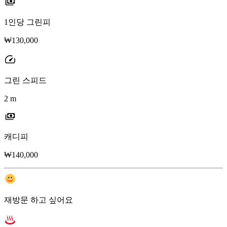
1인당 그린피
₩130,000
그린 스피드
2 m
캐디피
₩140,000
재방문 하고 싶어요