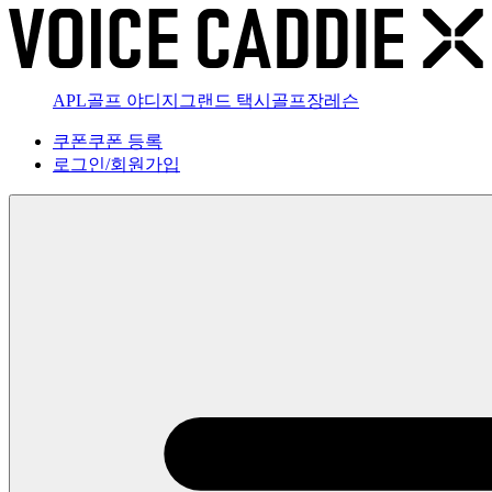
APL골프 야디지
그랜드 택시
골프장
레슨
쿠폰
쿠폰 등록
로그인
/
회원가입