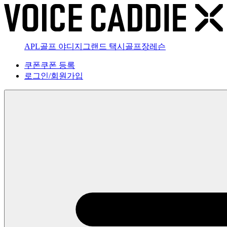
APL골프 야디지
그랜드 택시
골프장
레슨
쿠폰
쿠폰 등록
로그인
/
회원가입