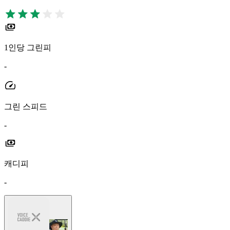
1인당 그린피
-
그린 스피드
-
캐디피
-