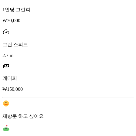
1인당 그린피
₩70,000
그린 스피드
2.7 m
캐디피
₩150,000
재방문 하고 싶어요