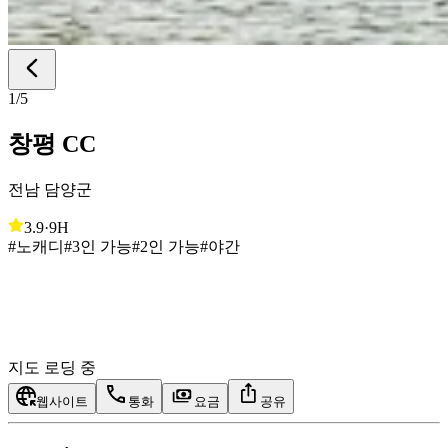
1
/
5
창평 CC
전남 담양군
3.9
·
9H
#노캐디
#3인 가능
#2인 가능
#야간
지도 로딩 중
웹사이트
통화
요금
공유