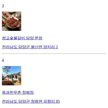
3
쌍교숯불갈비 담양 본점
전라남도 담양군 봉산면 양지리 2
4
옥과한우촌 창평점
전라남도 담양군 창평면 의항리 85