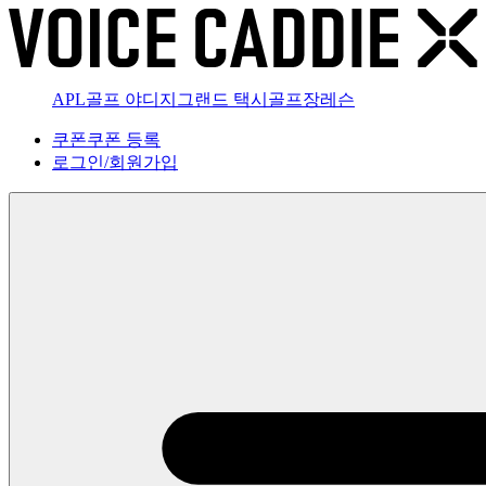
APL골프 야디지
그랜드 택시
골프장
레슨
쿠폰
쿠폰 등록
로그인
/
회원가입