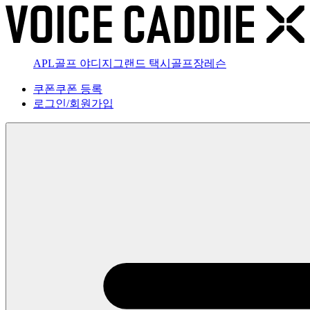
APL골프 야디지
그랜드 택시
골프장
레슨
쿠폰
쿠폰 등록
로그인
/
회원가입