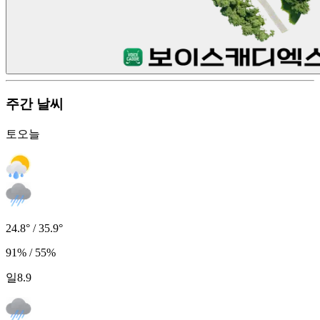
주간 날씨
토
오늘
24.8° / 35.9°
91% / 55%
일
8.9