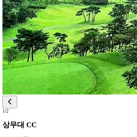
1
/
2
상무대 CC