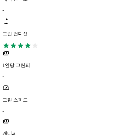
-
그린 컨디션
1인당 그린피
-
그린 스피드
-
캐디피