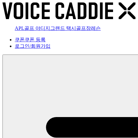
APL골프 야디지
그랜드 택시
골프장
레슨
쿠폰
쿠폰 등록
로그인
/
회원가입