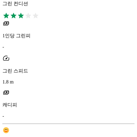
그린 컨디션
1인당 그린피
-
그린 스피드
1.8 m
캐디피
-