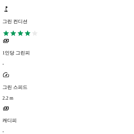
그린 컨디션
1인당 그린피
-
그린 스피드
2.2 m
캐디피
-