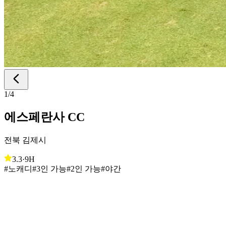
1
/
4
에스페란사 CC
전북 김제시
3.3
·
9H
#노캐디
#3인 가능
#2인 가능
#야간