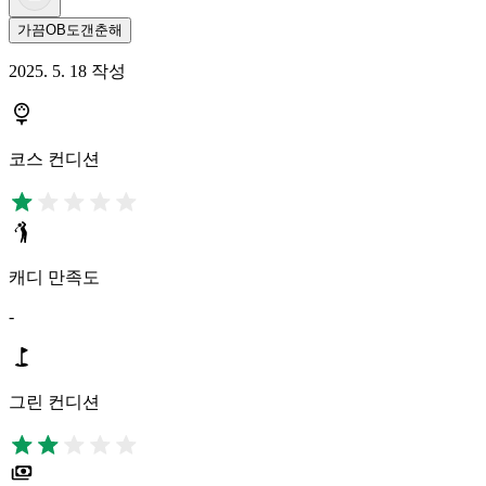
가끔OB도갠춘해
2025. 5. 18 작성
코스 컨디션
캐디 만족도
-
그린 컨디션