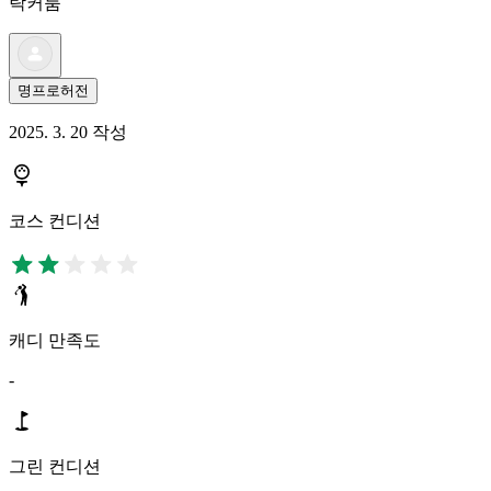
락커룸
명프로허전
2025. 3. 20 작성
코스 컨디션
캐디 만족도
-
그린 컨디션