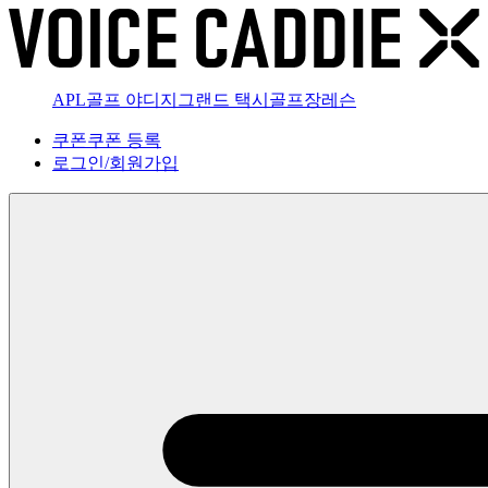
APL골프 야디지
그랜드 택시
골프장
레슨
쿠폰
쿠폰 등록
로그인
/
회원가입