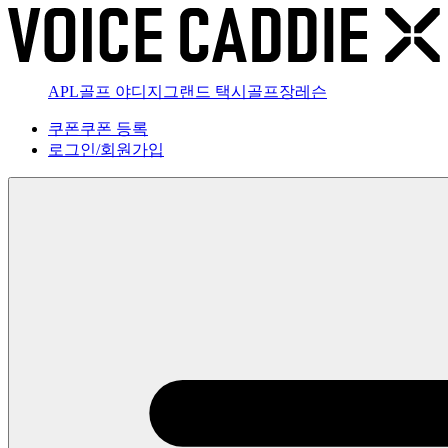
APL골프 야디지
그랜드 택시
골프장
레슨
쿠폰
쿠폰 등록
로그인
/
회원가입